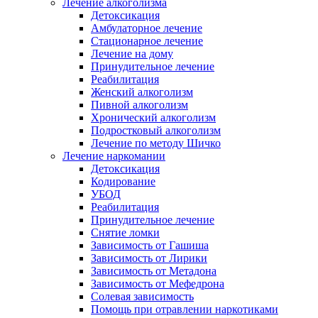
Лечение алкоголизма
Детоксикация
Амбулаторное лечение
Стационарное лечение
Лечение на дому
Принудительное лечение
Реабилитация
Женский алкоголизм
Пивной алкоголизм
Хронический алкоголизм
Подростковый алкоголизм
Лечение по методу Шичко
Лечение наркомании
Детоксикация
Кодирование
УБОД
Реабилитация
Принудительное лечение
Снятие ломки
Зависимость от Гашиша
Зависимость от Лирики
Зависимость от Метадона
Зависимость от Мефедрона
Солевая зависимость
Помощь при отравлении наркотиками