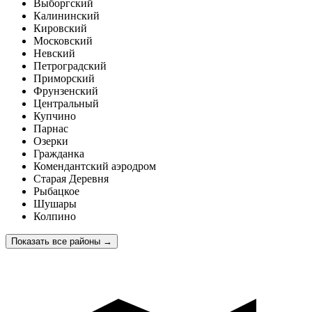
Выборгский
Калининский
Кировский
Московский
Невский
Петроградский
Приморский
Фрунзенский
Центральный
Купчино
Парнас
Озерки
Гражданка
Комендантский аэродром
Старая Деревня
Рыбацкое
Шушары
Колпино
Показать все районы
→