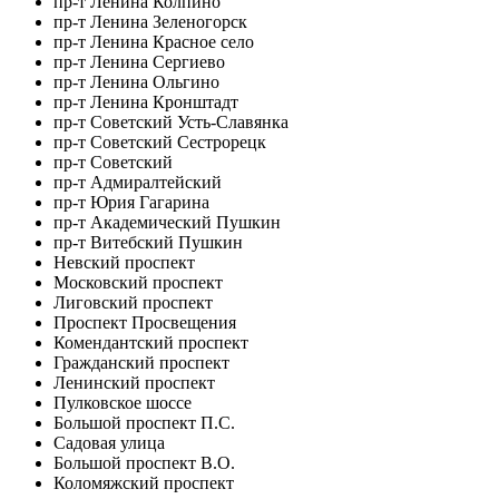
пр-т Ленина Колпино
пр-т Ленина Зеленогорск
пр-т Ленина Красное село
пр-т Ленина Сергиево
пр-т Ленина Ольгино
пр-т Ленина Кронштадт
пр-т Советский Усть-Славянка
пр-т Советский Сестрорецк
пр-т Советский
пр-т Адмиралтейский
пр-т Юрия Гагарина
пр-т Академический Пушкин
пр-т Витебский Пушкин
Невский проспект
Московский проспект
Лиговский проспект
Проспект Просвещения
Комендантский проспект
Гражданский проспект
Ленинский проспект
Пулковское шоссе
Большой проспект П.С.
Садовая улица
Большой проспект В.О.
Коломяжский проспект