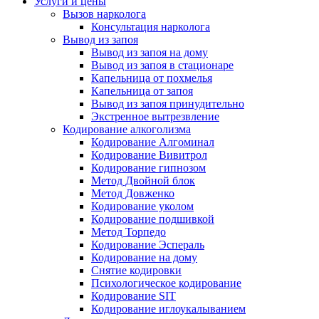
Услуги и цены
Вызов нарколога
Консультация нарколога
Вывод из запоя
Вывод из запоя на дому
Вывод из запоя в стационаре
Капельница от похмелья
Капельница от запоя
Вывод из запоя принудительно
Экстренное вытрезвление
Кодирование алкоголизма
Кодирование Алгоминал
Кодирование Вивитрол
Кодирование гипнозом
Метод Двойной блок
Метод Довженко
Кодирование уколом
Кодирование подшивкой
Метод Торпедо
Кодирование Эспераль
Кодирование на дому
Снятие кодировки
Психологическое кодирование
Кодирование SIT
Кодирование иглоукалыванием