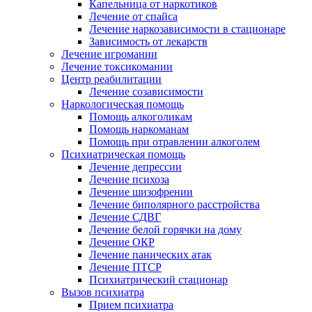
Капельница от наркотиков
Лечение от спайса
Лечение наркозависимости в стационаре
Зависимость от лекарств
Лечение игромании
Лечение токсикомании
Центр реабилитации
Лечение созависимости
Наркологическая помощь
Помощь алкоголикам
Помощь наркоманам
Помощь при отравлении алкоголем
Психиатрическая помощь
Лечение депрессии
Лечение психоза
Лечение шизофрении
Лечение биполярного расстройства
Лечение СДВГ
Лечение белой горячки на дому
Лечение ОКР
Лечение панических атак
Лечение ПТСР
Психиатрический стационар
Вызов психиатра
Прием психиатра