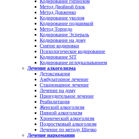
Кодирование гипнозом
Метод Двойной блок
Метод Довженко
Кодирование уколом
Кодирование подшивкой
Метод Торпедо
Кодирование Эспераль
Кодирование на дому
Снятие кодировки
Психологическое кодирование
Кодирование SIT
Кодирование иглоукалыванием
Лечение алкоголизма
Детоксикация
Амбулаторное лечение
Стационарное лечение
Лечение на дому
Принудительное лечение
Реабилитация
Женский алкоголизм
Пивной алкоголизм
Хронический алкоголизм
Подростковый алкоголизм
Лечение по методу Шичко
Лечение наркомании