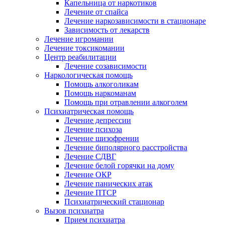
Капельница от наркотиков
Лечение от спайса
Лечение наркозависимости в стационаре
Зависимость от лекарств
Лечение игромании
Лечение токсикомании
Центр реабилитации
Лечение созависимости
Наркологическая помощь
Помощь алкоголикам
Помощь наркоманам
Помощь при отравлении алкоголем
Психиатрическая помощь
Лечение депрессии
Лечение психоза
Лечение шизофрении
Лечение биполярного расстройства
Лечение СДВГ
Лечение белой горячки на дому
Лечение ОКР
Лечение панических атак
Лечение ПТСР
Психиатрический стационар
Вызов психиатра
Прием психиатра