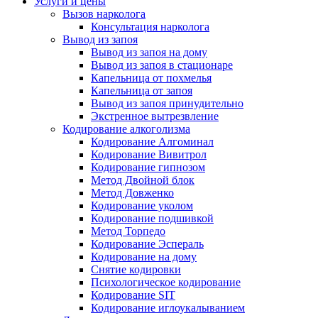
Услуги и цены
Вызов нарколога
Консультация нарколога
Вывод из запоя
Вывод из запоя на дому
Вывод из запоя в стационаре
Капельница от похмелья
Капельница от запоя
Вывод из запоя принудительно
Экстренное вытрезвление
Кодирование алкоголизма
Кодирование Алгоминал
Кодирование Вивитрол
Кодирование гипнозом
Метод Двойной блок
Метод Довженко
Кодирование уколом
Кодирование подшивкой
Метод Торпедо
Кодирование Эспераль
Кодирование на дому
Снятие кодировки
Психологическое кодирование
Кодирование SIT
Кодирование иглоукалыванием