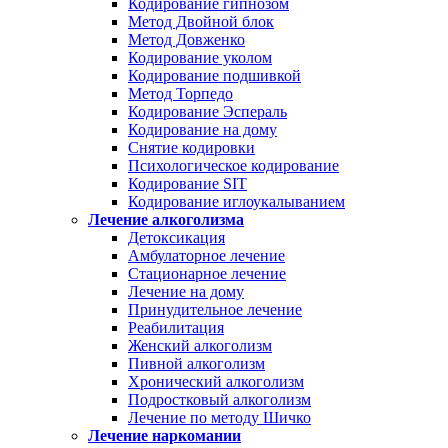
Кодирование гипнозом
Метод Двойной блок
Метод Довженко
Кодирование уколом
Кодирование подшивкой
Метод Торпедо
Кодирование Эспераль
Кодирование на дому
Снятие кодировки
Психологическое кодирование
Кодирование SIT
Кодирование иглоукалыванием
Лечение алкоголизма
Детоксикация
Амбулаторное лечение
Стационарное лечение
Лечение на дому
Принудительное лечение
Реабилитация
Женский алкоголизм
Пивной алкоголизм
Хронический алкоголизм
Подростковый алкоголизм
Лечение по методу Шичко
Лечение наркомании