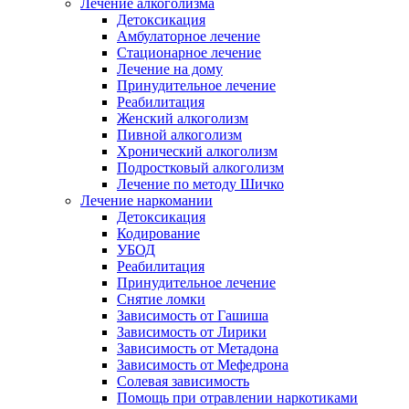
Лечение алкоголизма
Детоксикация
Амбулаторное лечение
Стационарное лечение
Лечение на дому
Принудительное лечение
Реабилитация
Женский алкоголизм
Пивной алкоголизм
Хронический алкоголизм
Подростковый алкоголизм
Лечение по методу Шичко
Лечение наркомании
Детоксикация
Кодирование
УБОД
Реабилитация
Принудительное лечение
Снятие ломки
Зависимость от Гашиша
Зависимость от Лирики
Зависимость от Метадона
Зависимость от Мефедрона
Солевая зависимость
Помощь при отравлении наркотиками