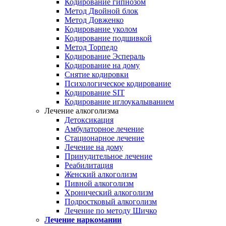
Кодирование гипнозом
Метод Двойной блок
Метод Довженко
Кодирование уколом
Кодирование подшивкой
Метод Торпедо
Кодирование Эспераль
Кодирование на дому
Снятие кодировки
Психологическое кодирование
Кодирование SIT
Кодирование иглоукалыванием
Лечение алкоголизма
Детоксикация
Амбулаторное лечение
Стационарное лечение
Лечение на дому
Принудительное лечение
Реабилитация
Женский алкоголизм
Пивной алкоголизм
Хронический алкоголизм
Подростковый алкоголизм
Лечение по методу Шичко
Лечение наркомании