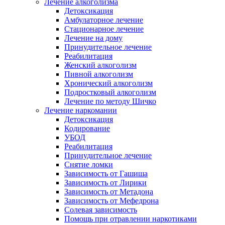
Лечение алкоголизма
Детоксикация
Амбулаторное лечение
Стационарное лечение
Лечение на дому
Принудительное лечение
Реабилитация
Женский алкоголизм
Пивной алкоголизм
Хронический алкоголизм
Подростковый алкоголизм
Лечение по методу Шичко
Лечение наркомании
Детоксикация
Кодирование
УБОД
Реабилитация
Принудительное лечение
Снятие ломки
Зависимость от Гашиша
Зависимость от Лирики
Зависимость от Метадона
Зависимость от Мефедрона
Солевая зависимость
Помощь при отравлении наркотиками