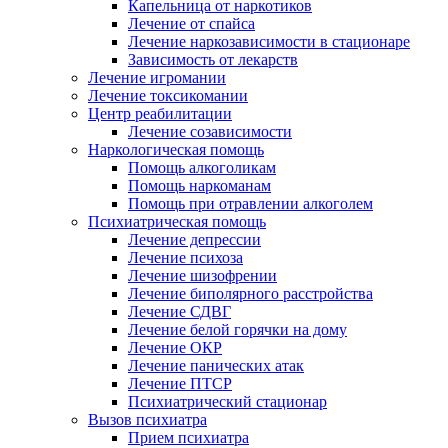
Капельница от наркотиков
Лечение от спайса
Лечение наркозависимости в стационаре
Зависимость от лекарств
Лечение игромании
Лечение токсикомании
Центр реабилитации
Лечение созависимости
Наркологическая помощь
Помощь алкоголикам
Помощь наркоманам
Помощь при отравлении алкоголем
Психиатрическая помощь
Лечение депрессии
Лечение психоза
Лечение шизофрении
Лечение биполярного расстройства
Лечение СДВГ
Лечение белой горячки на дому
Лечение ОКР
Лечение панических атак
Лечение ПТСР
Психиатрический стационар
Вызов психиатра
Прием психиатра