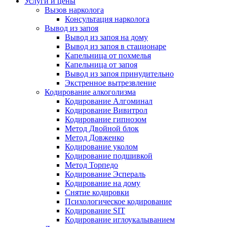
Услуги и цены
Вызов нарколога
Консультация нарколога
Вывод из запоя
Вывод из запоя на дому
Вывод из запоя в стационаре
Капельница от похмелья
Капельница от запоя
Вывод из запоя принудительно
Экстренное вытрезвление
Кодирование алкоголизма
Кодирование Алгоминал
Кодирование Вивитрол
Кодирование гипнозом
Метод Двойной блок
Метод Довженко
Кодирование уколом
Кодирование подшивкой
Метод Торпедо
Кодирование Эспераль
Кодирование на дому
Снятие кодировки
Психологическое кодирование
Кодирование SIT
Кодирование иглоукалыванием