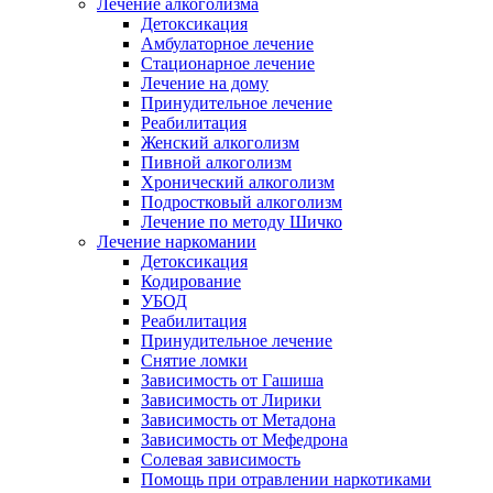
Лечение алкоголизма
Детоксикация
Амбулаторное лечение
Стационарное лечение
Лечение на дому
Принудительное лечение
Реабилитация
Женский алкоголизм
Пивной алкоголизм
Хронический алкоголизм
Подростковый алкоголизм
Лечение по методу Шичко
Лечение наркомании
Детоксикация
Кодирование
УБОД
Реабилитация
Принудительное лечение
Снятие ломки
Зависимость от Гашиша
Зависимость от Лирики
Зависимость от Метадона
Зависимость от Мефедрона
Солевая зависимость
Помощь при отравлении наркотиками