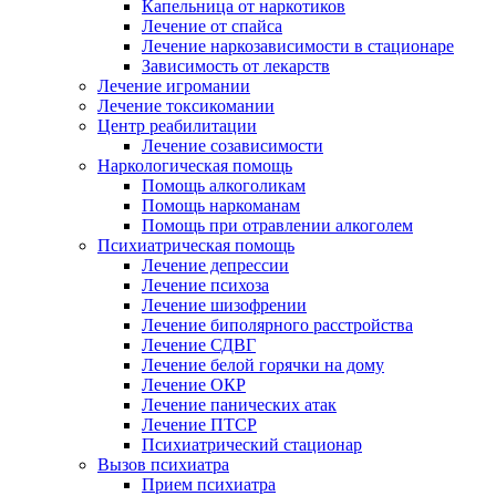
Капельница от наркотиков
Лечение от спайса
Лечение наркозависимости в стационаре
Зависимость от лекарств
Лечение игромании
Лечение токсикомании
Центр реабилитации
Лечение созависимости
Наркологическая помощь
Помощь алкоголикам
Помощь наркоманам
Помощь при отравлении алкоголем
Психиатрическая помощь
Лечение депрессии
Лечение психоза
Лечение шизофрении
Лечение биполярного расстройства
Лечение СДВГ
Лечение белой горячки на дому
Лечение ОКР
Лечение панических атак
Лечение ПТСР
Психиатрический стационар
Вызов психиатра
Прием психиатра