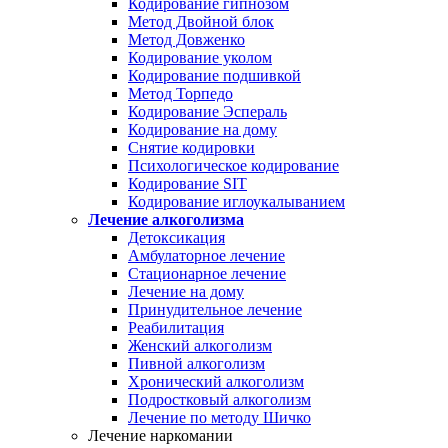
Кодирование гипнозом
Метод Двойной блок
Метод Довженко
Кодирование уколом
Кодирование подшивкой
Метод Торпедо
Кодирование Эспераль
Кодирование на дому
Снятие кодировки
Психологическое кодирование
Кодирование SIT
Кодирование иглоукалыванием
Лечение алкоголизма
Детоксикация
Амбулаторное лечение
Стационарное лечение
Лечение на дому
Принудительное лечение
Реабилитация
Женский алкоголизм
Пивной алкоголизм
Хронический алкоголизм
Подростковый алкоголизм
Лечение по методу Шичко
Лечение наркомании