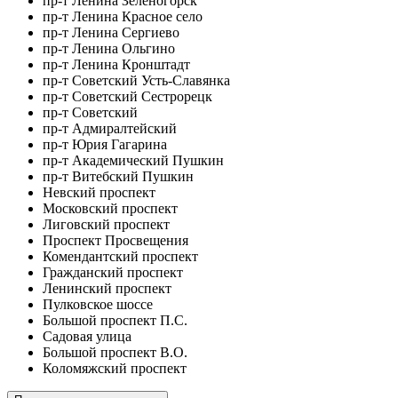
пр-т Ленина Зеленогорск
пр-т Ленина Красное село
пр-т Ленина Сергиево
пр-т Ленина Ольгино
пр-т Ленина Кронштадт
пр-т Советский Усть-Славянка
пр-т Советский Сестрорецк
пр-т Советский
пр-т Адмиралтейский
пр-т Юрия Гагарина
пр-т Академический Пушкин
пр-т Витебский Пушкин
Невский проспект
Московский проспект
Лиговский проспект
Проспект Просвещения
Комендантский проспект
Гражданский проспект
Ленинский проспект
Пулковское шоссе
Большой проспект П.С.
Садовая улица
Большой проспект В.О.
Коломяжский проспект