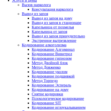
Услуги и цены
Вызов нарколога
Консультация нарколога
Вывод из запоя
Вывод из запоя на дому
Вывод из запоя в стационаре
Капельница от похмелья
Капельница от запоя
Вывод из запоя принудительно
Экстренное вытрезвление
Кодирование алкоголизма
Кодирование Алгоминал
Кодирование Вивитрол
Кодирование гипнозом
Метод Двойной блок
Метод Довженко
Кодирование уколом
Кодирование подшивкой
Метод Торпедо
Кодирование Эспераль
Кодирование на дому
Снятие кодировки
Психологическое кодирование
Кодирование SIT
Кодирование иглоукалыванием